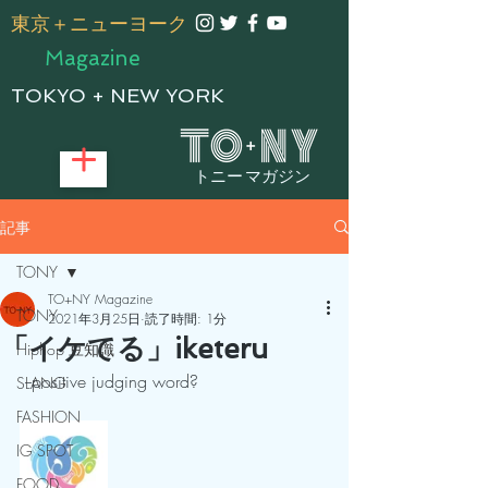
​東京＋ニューヨーク
Magazine
TOKYO + NEW YORK
トニー マガジン
記事
TONY
TO+NY Magazine
TONY
2021年3月25日
読了時間: 1分
「イケてる」iketeru
Hiphop 豆知識
 --positive judging word?
SLANG
FASHION
IG SPOT
FOOD