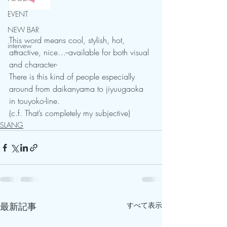
EVENT
NEW BAR
This word means cool, stylish, hot, 
intervew
attractive, nice…--available for both visual 
and character-
There is this kind of people especially 
around from daikanyama to jiyuugaoka 
in touyoko-line.
(c.f. That’s completely my subjective)
SLANG
最新記事
すべて表示