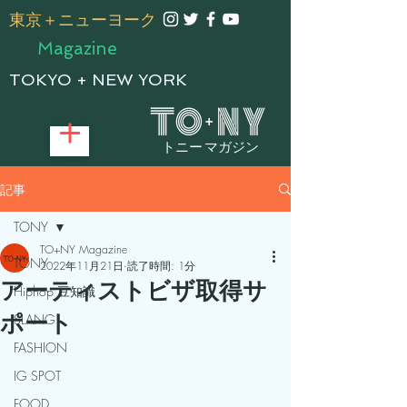
​東京＋ニューヨーク
Magazine
TOKYO + NEW YORK
トニー マガジン
記事
TONY
TO+NY Magazine
TONY
2022年11月21日
読了時間: 1分
アーティストビザ取得サ
Hiphop 豆知識
ポート
SLANG
FASHION
IG SPOT
FOOD