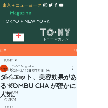
​東京＋ニューヨーク
Magazine
TOKYO + NEW YORK
トニー マガジン
記事
TONY
TO+NY Magazine
TONY
2021年2月15日
読了時間: 1分
ダイエット、美容効果があ
Hiphop 豆知識
る KOMBU CHA が密かに
SLANG
FASHION
人気。
IG SPOT
FOOD