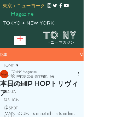
​東京＋ニューヨーク
Magazine
TOKYO + NEW YORK
トニー マガジン
記事
TONY
TO+NY Magazine
TONY
2019年3月26日
読了時間: 1分
本日のHIP HOPトリヴィ
Hiphop 豆知識
ア
SLANG
FASHION
Q
IG SPOT
MAIN SOURCE’s debut album is called?
FOOD