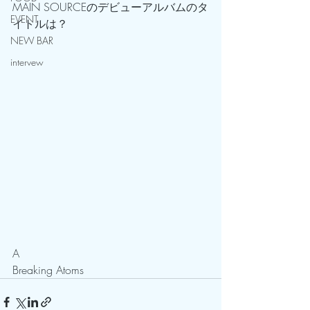
MAIN SOURCEのデビューアルバムのタ
EVENT
イトルは？
NEW BAR
intervew
A
Breaking Atoms