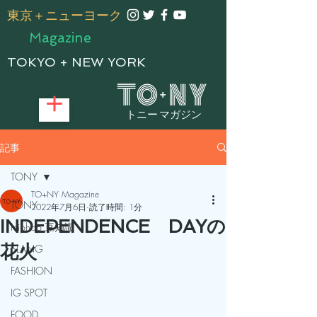
​東京＋ニューヨーク
Magazine
TOKYO + NEW YORK
トニー マガジン
記事
TONY
TO+NY Magazine
TONY
2022年7月6日
読了時間: 1分
INDEPENDENCE DAYの
Hiphop 豆知識
花火
SLANG
FASHION
IG SPOT
FOOD