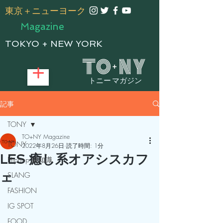
​東京＋ニューヨーク
Magazine
TOKYO + NEW YORK
トニー マガジン
記事
TONY
TO+NY Magazine
TONY
2022年8月26日
読了時間: 1分
LES 癒し系オアシスカフ
Hiphop 豆知識
ェ
SLANG
FASHION
IG SPOT
FOOD