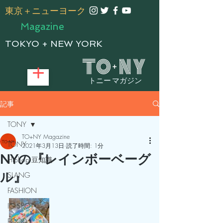
​東京＋ニューヨーク
Magazine
TOKYO + NEW YORK
トニー マガジン
記事
TONY
TO+NY Magazine
TONY
2021年3月13日
読了時間: 1分
NYの『レインボーベーグ
Hiphop 豆知識
ル』
SLANG
FASHION
IG SPOT
FOOD