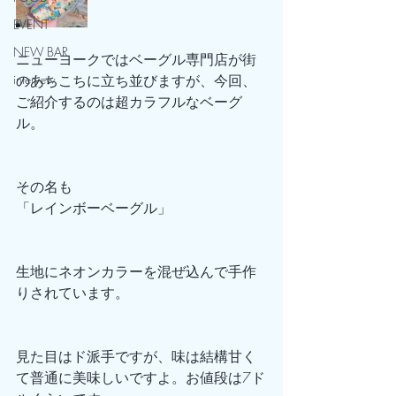
EVENT
NEW BAR
ニューヨークではベーグル専門店が街
intervew
のあちこちに立ち並びますが、今回、
ご紹介するのは超カラフルなベーグ
ル。
その名も
「レインボーベーグル」
生地にネオンカラーを混ぜ込んで手作
りされています。
見た目はド派手ですが、味は結構甘く
て普通に美味しいですよ。お値段は7ド