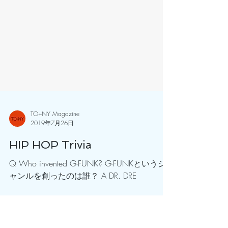
TO+NY Magazine
2019年7月26日
HIP HOP Trivia
Q Who invented G-FUNK? G-FUNKというジ