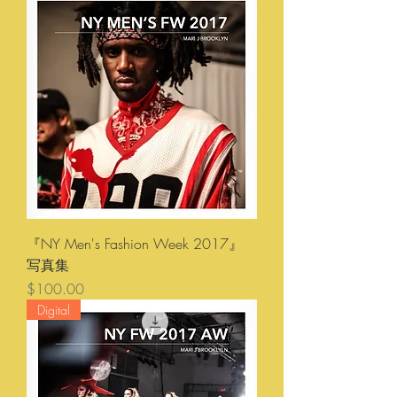
『NY Men's Fashion Week 2017』
写真集
価格
$100.00
Digital