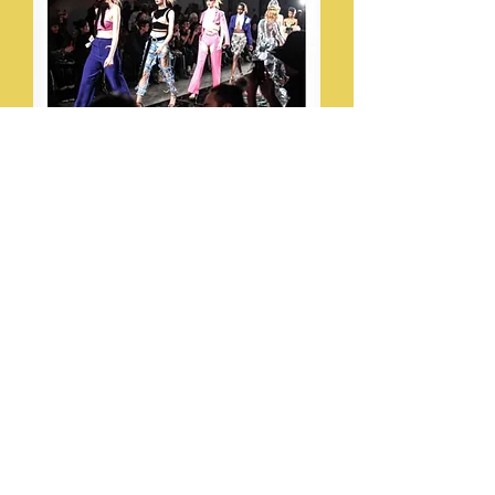
『NY Fashion Week 2017 AW』 写
真集
価格
$25.00