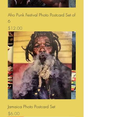
Afro Punk Festival Photo Postcard Set of
6
価格
$12.00
Jamaica Photo Postcard Set
価格
$6.00