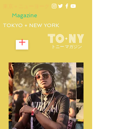
​東京＋ニューヨーク
Magazine
TOKYO + NEW YORK
トニー マガジン