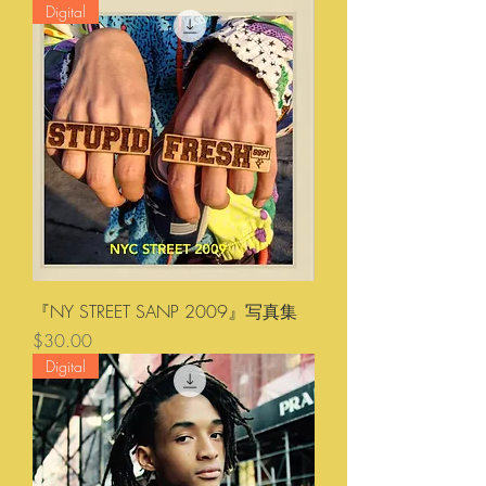
Digital
『NY STREET SANP 2009』写真集
価格
$30.00
Digital