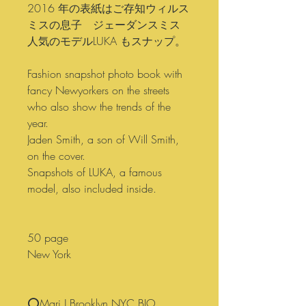
2016 年の表紙はご存知ウィルス
ミスの息子 ジェーダンスミス
人気のモデルLUKA もスナップ。
Fashion snapshot photo book with
fancy Newyorkers on the streets
who also show the trends of the
year.
Jaden Smith, a son of Will Smith,
on the cover.
Snapshots of LUKA, a famous
model, also included inside.
50 page
New York
⭕️Mari J Brooklyn NYC BIO