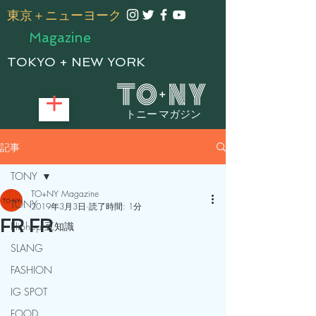
​東京＋ニューヨーク
Magazine
TOKYO + NEW YORK
トニー マガジン
記事
TONY
TO+NY Magazine
TONY
2019年3月3日
読了時間: 1分
FR FR
Hiphop 豆知識
SLANG
FASHION
IG SPOT
FOOD