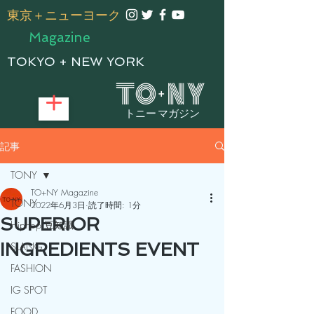
​東京＋ニューヨーク
Magazine
TOKYO + NEW YORK
トニー マガジン
記事
TONY
TO+NY Magazine
TONY
2022年6月3日
読了時間: 1分
SUPERIOR
Hiphop 豆知識
INGREDIENTS EVENT
SLANG
FASHION
IG SPOT
FOOD